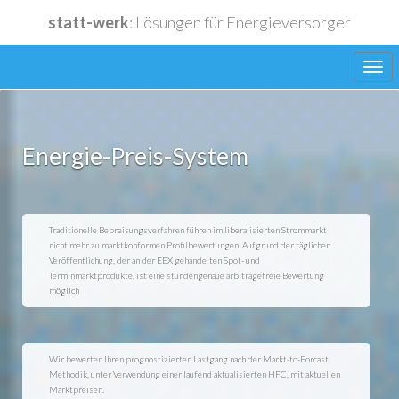
statt-werk
: Lösungen für Energieversorger
Energie-Preis-System
Lieferanten
Traditionelle Bepreisungsverfahren führen im liberalisierten Strommarkt
Funktionen
nicht mehr zu marktkonformen Profilbewertungen. Aufgrund der täglichen
Veröffentlichung, der an der EEX gehandelten Spot- und
Terminmarktprodukte, ist eine stundengenaue arbitragefreie Bewertung
möglich
Anwendungen
Wir bewerten Ihren prognostizierten Lastgang nach der Markt-to-Forcast
Methodik, unter Verwendung einer laufend aktualisierten HFC, mit aktuellen
Marktpreisen.