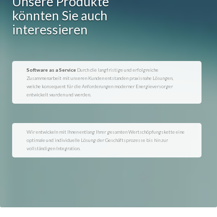
Unsere Produkte
könnten Sie auch
interessieren
Software as a Service
Durch die langfristige und erfolgreiche
Zusammenarbeit mit unseren Kunden entstanden praxisnahe Lösungen,
welche konsequent für die Anforderungen moderner Energieversorger
entwickelt wurden und werden.
Wir entwickeln mit Ihnen entlang Ihrer gesamten Wertschöpfungskette eine
optimale und individuelle Lösung der Geschäftsprozesse bis hin zur
vollständigen Integration.