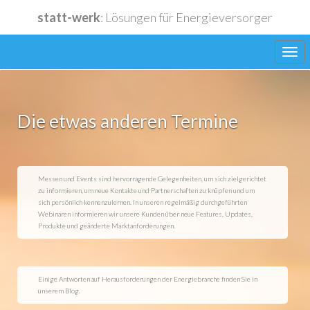
statt-werk
: Lösungen für Energieversorger
Die etwas anderen Termine
Lieferanten
Messen und Events sind hervorragende Gelegenheiten, um sich zielgerichtet
Funktionen
zu informieren, um neue Kontakte und Partnerschaften zu knüpfen und um
sich persönlich kennenzulernen. In unseren regelmäßig durchgeführten
Webinaren informieren wir unsere Kunden über neue Features, Updates,
Produkte und geänderte Marktanforderungen.
Anwendungen
Einige Antworten auf Herausforderungen der Energiebranche finden Sie in
unserem Blog.